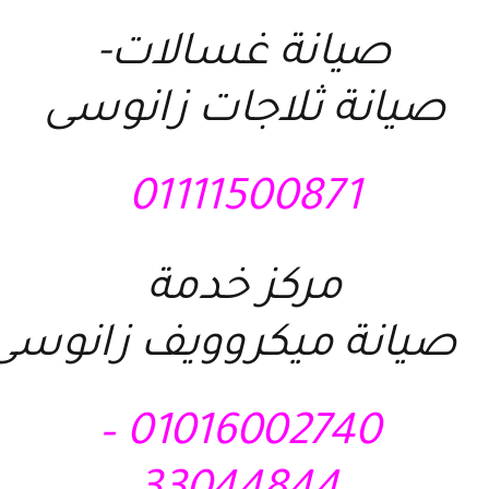
صيانة غسالات-
صيانة ثلاجات زانوسى
01111500871
مركز خدمة
صيانة ميكروويف زانوسى
01016002740 –