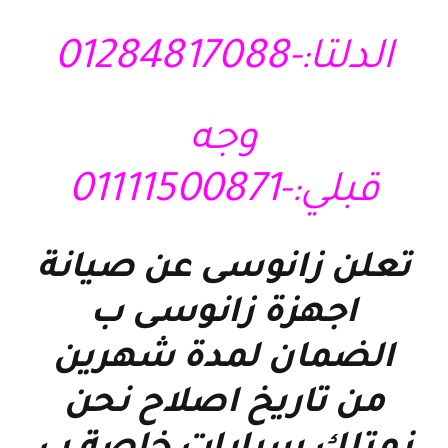
الدلتا:-01284817088
وجه
قبلي:-01111500871
تعلن زانوسى عن صيانة
اجهزة زانوسى ب
الضمان لمدة شهرين
من تاريخ اصلاح نحن