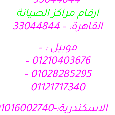
33044844
ارقام مراكز الصيانة
القاهرة: – 33044844
موبيل : –
01210403676 –
01028285295 –
01121717340
الاسكندرية:-01016002740