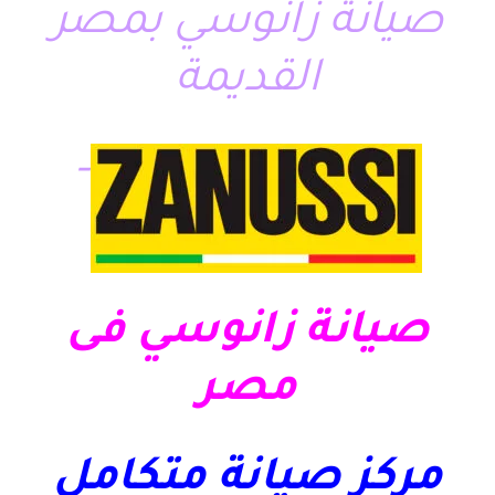
صيانة زانوسي بمصر
القديمة
–
صيانة زانوسي فى
مصر
مركز صيانة متكامل