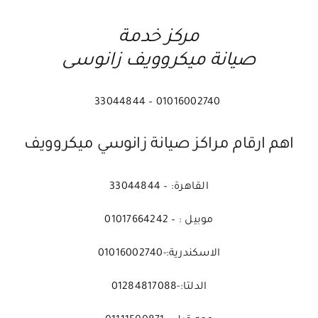
مركز خدمة
صيانة ميكروويف زانوسى
01016002740 – 33044844
اهم ارقام مراكز صيانة زانوسي ميكروويف
القاهرة: – 33044844
موبيل : – 01017664242
الاسكندرية:-01016002740
الدلتا:-01284817088