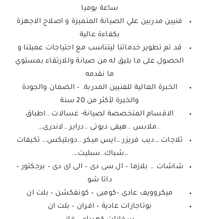
ساعة يوميا
فنيين مدربين علي الصيانة المتميزة و اصلاح الاجهزة
بكفاءة عالية
قد تم تطوير خدماتنا ليتناسب مع احتياجات عميلنا و
الحصول على ما يليق له من صيانة وللارتقاء بمستوي
ما نقدمه
الخبرة العالية للفنيين المدربة. – الضمان والجودة
والخبرة لأكثر من 20 سنة
الاقسام المتخصصة لصيانة- غسالات ..اطباق
..ملابس ..هيفى ديوتى ..دراير ..لاندرى…
ثلاجات …ديب فريزر …ايس ميكر ..دوبليكس… تكيفات
…شباك..سبليت….
شاشات .. بلازما – ال سى دى – الى اى دى – برجكتور –
داتا شو
ميكروويف عادى –كومبى – كونفكشن – بلت ان
بوتاجازات عادية – افران – بلت ان