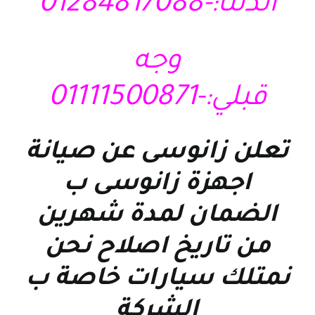
الدلتا:-01284817088
وجه
قبلي:-01111500871
تعلن زانوسى عن صيانة
اجهزة زانوسى ب
الضمان لمدة شهرين
من تاريخ اصلاح نحن
نمتلك سيارات خاصة ب
الشركة