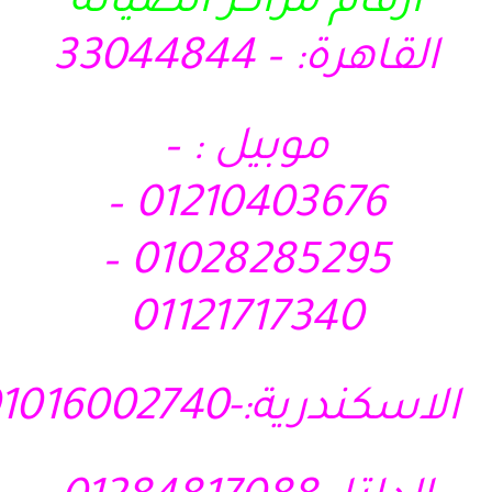
ارقام مراكز الصيانة
القاهرة: – 33044844
موبيل : –
01210403676 –
01028285295 –
01121717340
الاسكندرية:-01016002740