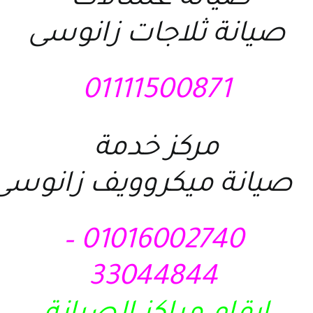
صيانة ثلاجات زانوسى
01111500871
مركز خدمة
صيانة ميكروويف زانوسى
01016002740 –
33044844