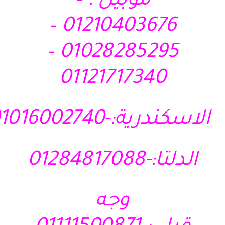
موبيل : –
01210403676 –
01028285295 –
01121717340
الاسكندرية:-01016002740
الدلتا:-01284817088
وجه