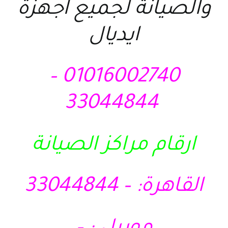
والصيانة لجميع اجهزة
ايديال
01016002740 –
33044844
ارقام مراكز الصيانة
القاهرة: – 33044844