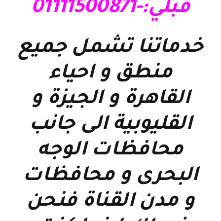
قبلي:-01111500871
خدماتنا تشمل جميع
منطق و احياء
القاهرة و الجيزة و
القليوبية الى جانب
محافظات الوجه
البحرى و محافظات
و مدن القناة فنحن