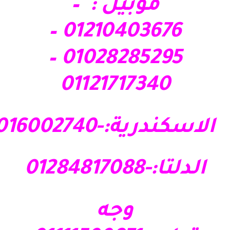
موبيل : –
01210403676 –
01028285295 –
01121717340
الاسكندرية:-01016002740
الدلتا:-01284817088
وجه